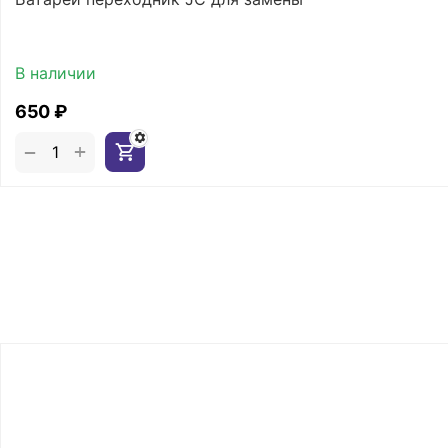
В наличии
‍650‍
₽
+
−