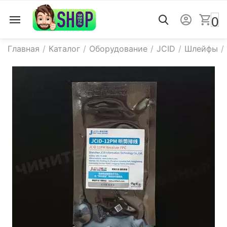
0
Главная
/
Каталог
/
Оборудование
/
JCID
/
Шлейфы
/