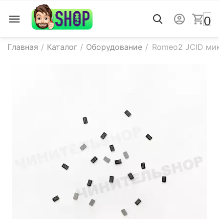
0
Главная
/
Каталог
/
Оборудование
/
Romeo2 JCID мик