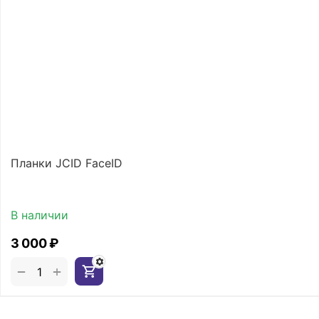
Планки JCID FaceID
В наличии
3 000
₽
+
−