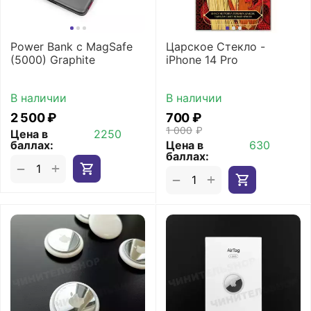
Power Bank с MagSafe
Царское Стекло -
(5000) Graphite
iPhone 14 Pro
В наличии
В наличии
2 500
₽
‍700‍
₽
1 000
₽
Цена в
2250
баллах:
Цена в
630
баллах:
+
−
+
−