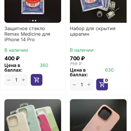
Защитное стекло
Набор для скрытия
Remax Medicine для
царапин
iPhone 14 Pro
В наличии
В наличии
‍400‍
₽
‍700‍
₽
‍750‍
₽
Цена в
360
баллах:
Цена в
630
баллах:
+
−
+
−