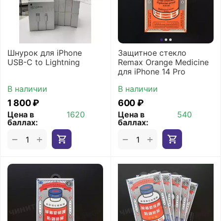
Шнурок для iPhone
Защитное стекло
USB-C to Lightning
Remax Orange Medicine
для iPhone 14 Pro
В наличии
В наличии
1 800
₽
‍600‍
₽
Цена в
1620
Цена в
540
баллах:
баллах:
+
+
−
−