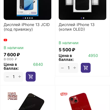
Дисплей iPhone 13 JCID
Дисплей iPhone 13
(под привязку)
(копия OLED)
В наличии
В наличии
5 500
₽
7 600
₽
Цена в
4950
8 000
₽
баллах:
Цена в
6840
+
−
баллах:
+
−