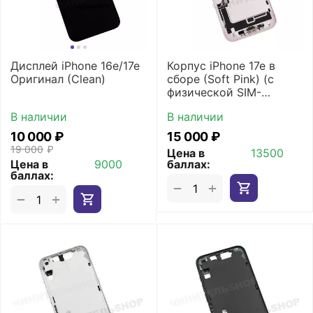
Дисплей iPhone 16e/17e
Корпус iPhone 17e в
Оригинал (Clean)
сборе (Soft Pink) (с
физической SIM-
картой)
В наличии
В наличии
10 000
₽
15 000
₽
19 000
₽
Цена в
13500
Цена в
9000
баллах:
баллах:
+
−
+
−