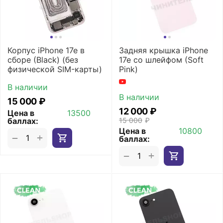
Корпус iPhone 17e в
Задняя крышка iPhone
сборе (Black) (без
17e со шлейфом (Soft
физической SIM-карты)
Pink)
В наличии
В наличии
15 000
₽
12 000
₽
Цена в
13500
баллах:
15 000
₽
Цена в
10800
+
−
баллах:
+
−