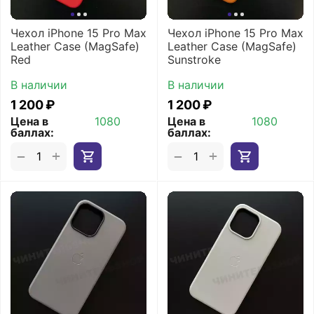
Чехол iPhone 15 Pro Max
Чехол iPhone 15 Pro Max
Leather Case (MagSafe)
Leather Case (MagSafe)
Red
Sunstroke
В наличии
В наличии
1 200
₽
1 200
₽
Цена в
1080
Цена в
1080
баллах:
баллах:
+
+
−
−