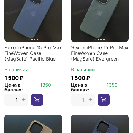
Чехол iPhone 15 Pro Max
Чехол iPhone 15 Pro Max
FineWoven Case
FineWoven Case
(MagSafe) Pacific Blue
(MagSafe) Evergreen
В наличии
В наличии
1 500
₽
1 500
₽
Цена в
1350
Цена в
1350
баллах:
баллах:
+
+
−
−