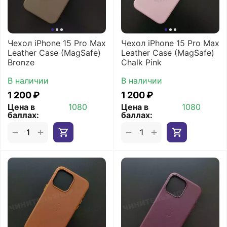
Чехол iPhone 15 Pro Max
Чехол iPhone 15 Pro Max
Leather Case (MagSafe)
Leather Case (MagSafe)
Bronze
Chalk Pink
В наличии
В наличии
1 200
₽
1 200
₽
Цена в
1080
Цена в
1080
баллах:
баллах:
+
+
−
−