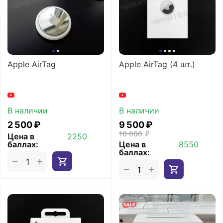
Apple AirTag
Apple AirTag (4 шт.)
В наличии
В наличии
2 500
₽
9 500
₽
10 000
₽
Цена в
2250
баллах:
Цена в
8550
баллах:
+
−
+
−