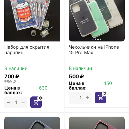
Набор для скрытия
Чехольчики на iPhone
царапин
15 Pro Max
В наличии
В наличии
‍700‍
₽
‍500‍
₽
‍750‍
₽
Цена в
450
Цена в
630
баллах:
баллах:
+
−
+
−