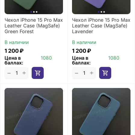
Чехол iPhone 15 Pro Max
Чехол iPhone 15 Pro Max
Leather Case (MagSafe)
Leather Case (MagSafe)
Green Forest
Lavender
В наличии
В наличии
1 200
₽
1 200
₽
Цена в
1080
Цена в
1080
баллах:
баллах:
+
+
−
−