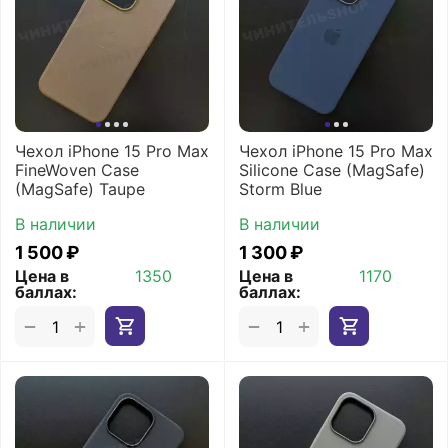
Чехол iPhone 15 Pro Max
Чехол iPhone 15 Pro Max
FineWoven Case
Silicone Case (MagSafe)
(MagSafe) Taupe
Storm Blue
В наличии
В наличии
1 500
₽
1 300
₽
Цена в
1350
Цена в
1170
баллах:
баллах:
+
+
−
−