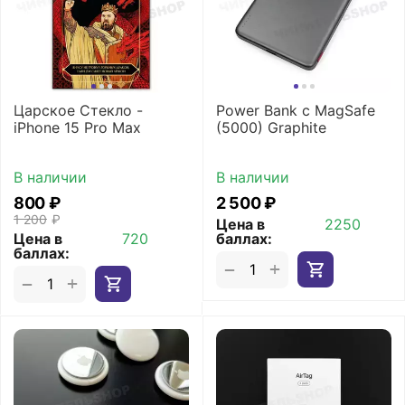
Царское Стекло -
Power Bank с MagSafe
iPhone 15 Pro Max
(5000) Graphite
В наличии
В наличии
‍800‍
₽
2 500
₽
1 200
₽
Цена в
2250
Цена в
720
баллах:
баллах:
+
−
+
−