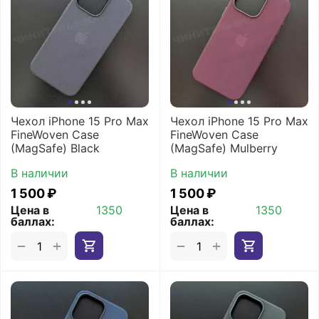
Чехол iPhone 15 Pro Max
Чехол iPhone 15 Pro Max
FineWoven Case
FineWoven Case
(MagSafe) Black
(MagSafe) Mulberry
В наличии
В наличии
1 500
₽
1 500
₽
Цена в
1350
Цена в
1350
баллах:
баллах:
+
+
−
−