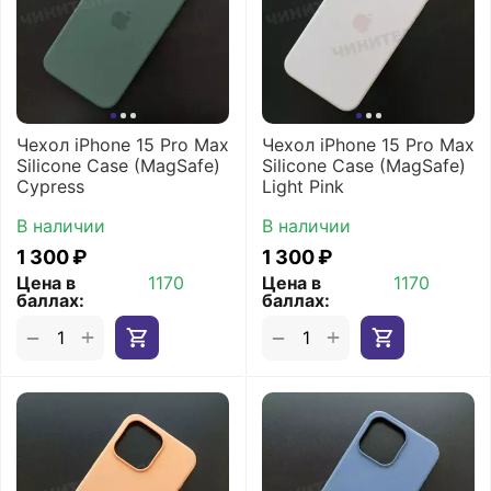
Чехол iPhone 15 Pro Max
Чехол iPhone 15 Pro Max
Silicone Case (MagSafe)
Silicone Case (MagSafe)
Cypress
Light Pink
В наличии
В наличии
1 300
₽
1 300
₽
Цена в
1170
Цена в
1170
баллах:
баллах:
+
+
−
−