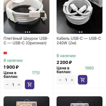
Плетёный Шнурок USB-
Кабель USB-C — USB-C
C — USB-C (Оригинал)
240W (2м)
В наличии
В наличии
2 200
₽
1 900
₽
Цена в
1980
баллах:
Цена в
1710
баллах:
+
−
+
−