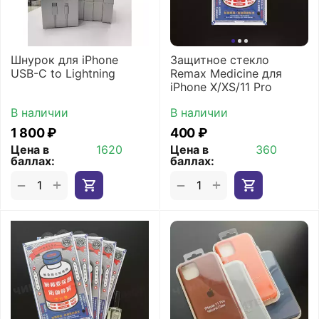
Шнурок для iPhone
Защитное стекло
USB-C to Lightning
Remax Medicine для
iPhone X/XS/11 Pro
В наличии
В наличии
1 800
₽
‍400‍
₽
Цена в
1620
Цена в
360
баллах:
баллах:
+
+
−
−