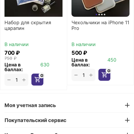
Набор для скрытия
Чехольчики на iPhone 11
царапин
Pro
В наличии
В наличии
‍700‍
₽
‍500‍
₽
‍750‍
₽
Цена в
450
Цена в
630
баллах:
баллах:
+
−
+
−
Моя учетная запись
Покупательский сервис