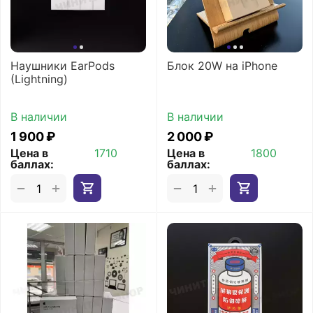
Наушники EarPods
Блок 20W на iPhone
(Lightning)
В наличии
В наличии
1 900
₽
2 000
₽
Цена в
1710
Цена в
1800
баллах:
баллах:
+
+
−
−