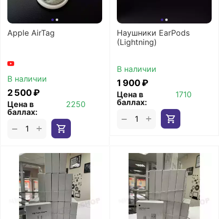
Apple AirTag
Наушники EarPods
(Lightning)
В наличии
В наличии
1 900
₽
2 500
₽
Цена в
1710
баллах:
Цена в
2250
баллах:
+
−
+
−