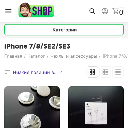
0
Категории
iPhone 7/8/SE2/SE3
Главная
/
Каталог
/
Чехлы и аксессуары
/
iPhone 7/8
Низкие позиции выше