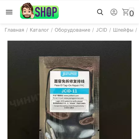
0
Главная
/
Каталог
/
Оборудование
/
JCID
/
Шлейфы
/