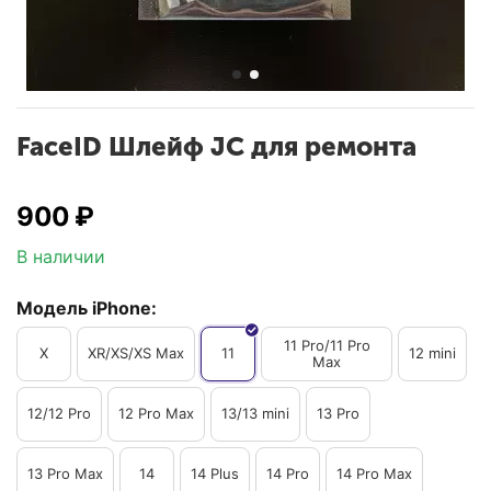
FaceID Шлейф JC для ремонта
‍900‍
₽
В наличии
Модель iPhone:
11 Pro/11 Pro
X
XR/XS/XS Max
11
12 mini
Max
12/12 Pro
12 Pro Max
13/13 mini
13 Pro
13 Pro Max
14
14 Plus
14 Pro
14 Pro Max