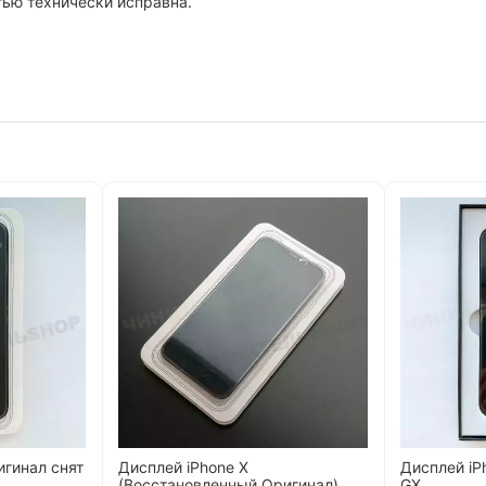
тью технически исправна.
игинал снят
Дисплей iPhone X
Дисплей iP
(Восстановленный Оригинал)
GX