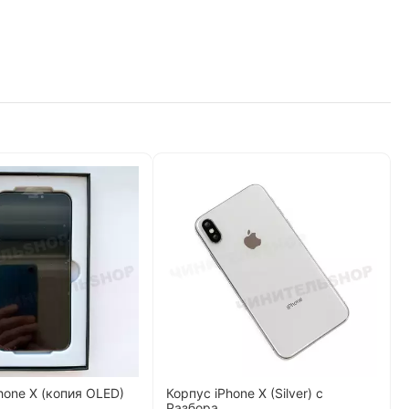
hone X (копия OLED)
Корпус iPhone X (Silver) с
Разбора