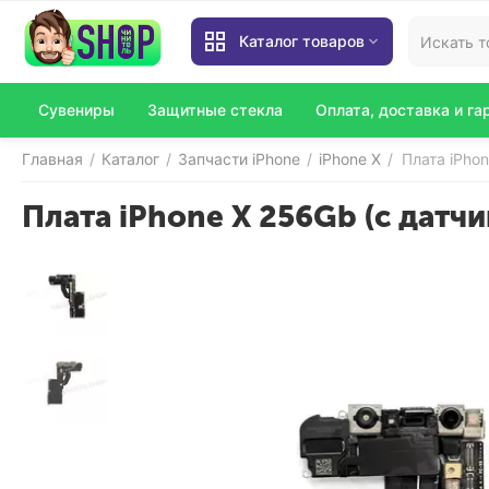
Каталог товаров
Сувениры
Защитные стекла
Оплата, доставка и га
Главная
Каталог
Запчасти iPhone
iPhone X
Плата iPho
/
/
/
/
Плата iPhone X 256Gb (с датч