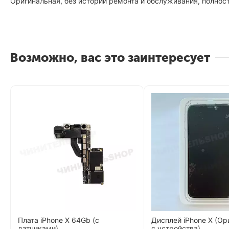
Оригинальная, без историй ремонта и обслуживания, полнос
Возможно, вас это заинтересует
Плата iPhone X 64Gb (с
Дисплей iPhone X (Ор
датчиками)
с устройства)