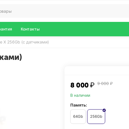
рантия
Контакты
ne X 256Gb (с датчиками)
иками)
8 000
₽
9 000
₽
В наличии
Память:
64Gb
256Gb