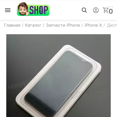
0
Главная
/
Каталог
/
Запчасти iPhone
/
iPhone X
/
Дисп