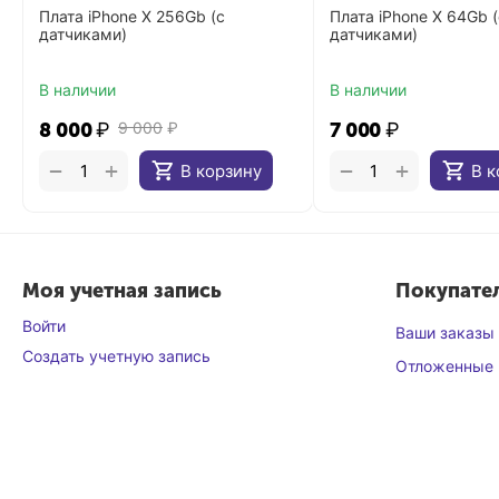
Плата iPhone X 256Gb (с
Плата iPhone X 64Gb (
датчиками)
датчиками)
В наличии
В наличии
8 000
₽
9 000
₽
7 000
₽
+
+
−
−
В корзину
В к
Моя учетная запись
Покупате
Войти
Ваши заказы
Создать учетную запись
Отложенные