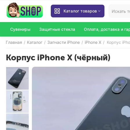
Каталог товаров
Сувениры
Защитные стекла
Оплата, доставка и га
Главная
Каталог
Запчасти iPhone
iPhone X
Корпус iPh
/
/
/
/
Корпус iPhone X (чёрный)