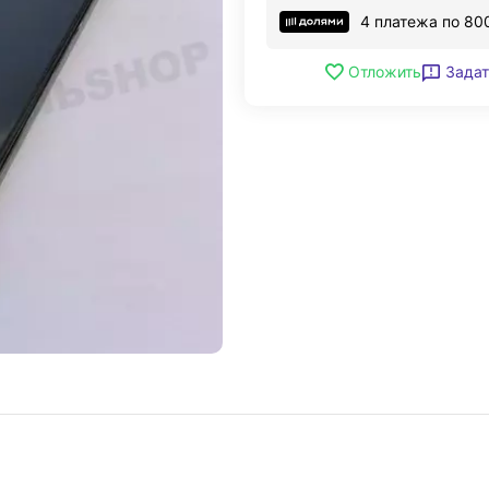
4 платежа по
80
Задат
Отложить