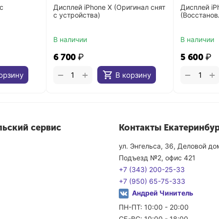
с
Дисплей iPhone X (Оригинал снят
Дисплей iP
с устройства)
(Восстанов
В наличии
В наличии
6 700
₽
5 600
₽
+
+
−
−
орзину
В корзину
льский сервис
Контакты Екатеринбур
ул. Энгельса, 36, Деловой д
Подъезд №2, офис 421
+7 (343) 200-25-33
+7 (950) 65-75-333
Андрей Чинитель
ПН-ПТ: 10:00 - 20:00
СБ-ВС: 10:00 - 18:00