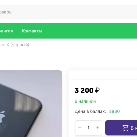
рантия
Контакты
one X (чёрный)
3 200
₽
В наличии
Цена в баллах:
2880
+
−
В 