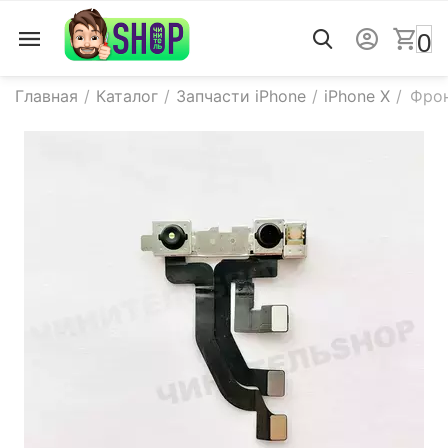
0
Главная
/
Каталог
/
Запчасти iPhone
/
iPhone X
/
Фрон