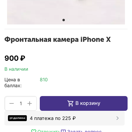
Фронтальная камера iPhone X
‍900‍
₽
В наличии
Цена в
810
баллах:
+
−
В корзину
4 платежа по
225
₽
Отложить
Задать вопрос