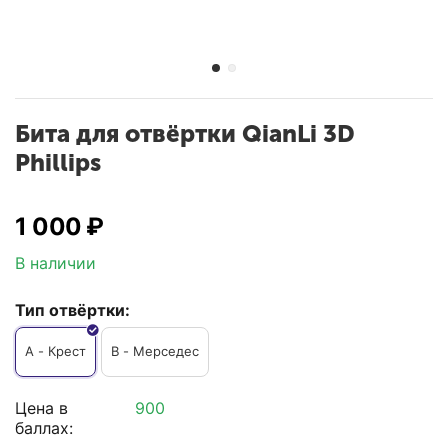
Бита для отвёртки QianLi 3D
Phillips
1 000
₽
В наличии
Тип отвёртки:
A - Крест
B - Мерседес
Цена в
900
баллах: