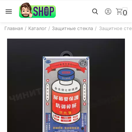
0
Главная
/
Каталог
/
Защитные стекла
/
Защитное стек