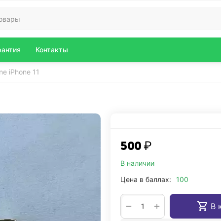
рантия
Контакты
ne iPhone 11
‍500‍
₽
В наличии
Цена в баллах:
100
+
−
В 