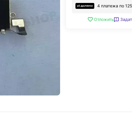
4 платежа по
12
Задат
Отложить