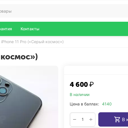
рантия
Контакты
 iPhone 11 Pro («Cерый космос»)
 космос»)
4 600
₽
В наличии
Цена в баллах:
4140
+
−
В 