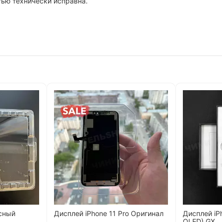
тью технически исправна.
сный
Дисплей iPhone 11 Pro Оригинал
Дисплей iPh
OLED) GX