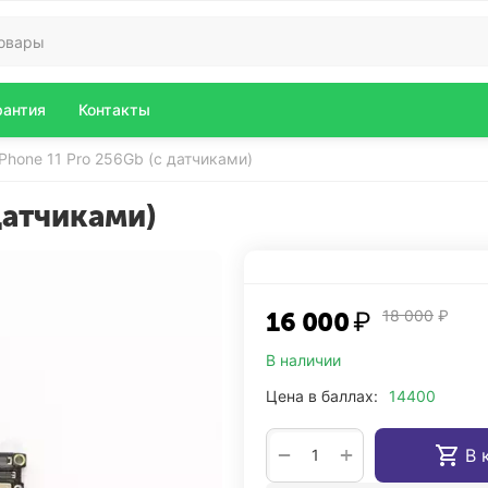
рантия
Контакты
iPhone 11 Pro 256Gb (с датчиками)
датчиками)
16 000
₽
18 000
₽
В наличии
Цена в баллах:
14400
+
−
В 