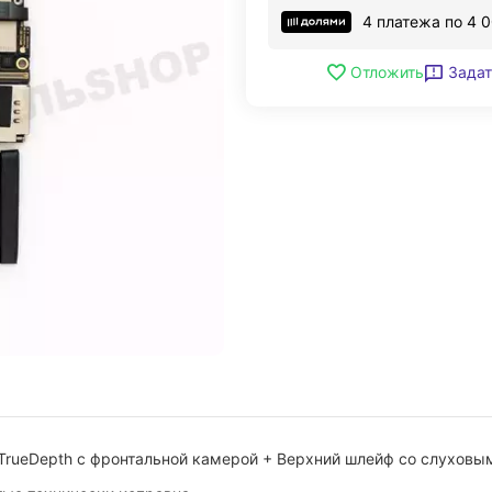
4 платежа по
4 
Задат
Отложить
в TrueDepth с фронтальной камерой + Верхний шлейф со слуховы