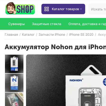
Каталог товаров
Сувениры
Защитные стекла
Оплата, доставка и га
Главная
Каталог
Запчасти iPhone
iPhone SE 2020
Акку
/
/
/
/
Аккумулятор Nohon для iPhon