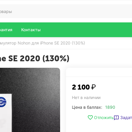
рантия
Контакты
мулятор Nohon для iPhone SE 2020 (130%)
e SE 2020 (130%)
2 100
₽
Нет в наличии
Цена в баллах:
1890
Задат
Отложить