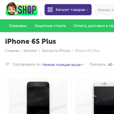
Каталог товаров
Сувениры
Защитные стекла
Оплата, доставка и га
iPhone 6S Plus
Главная
Каталог
Запчасти iPhone
iPhone 6S Plus
/
/
/
Сортировать по:
Показать:
Низкие позиции выше
40