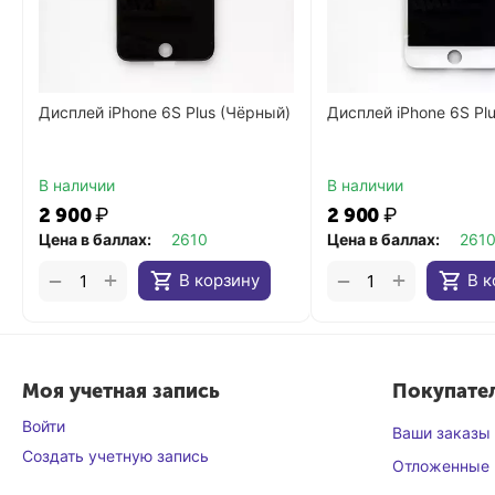
Дисплей iPhone 6S Plus (Чёрный)
Дисплей iPhone 6S Pl
В наличии
В наличии
2 900
₽
2 900
₽
Цена в баллах:
2610
Цена в баллах:
261
+
+
−
−
В корзину
В к
Моя учетная запись
Покупате
Войти
Ваши заказы
Создать учетную запись
Отложенные