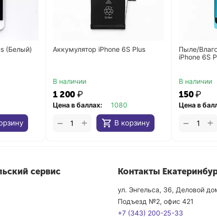
us (Белый)
Аккумулятор iPhone 6S Plus
Пыле/Влаг
iPhone 6S P
В наличии
В наличии
1 200
₽
‍150‍
₽
0
Цена в баллах:
1080
Цена в бал
+
+
−
−
орзину
В корзину
льский сервис
Контакты Екатеринбур
ул. Энгельса, 36, Деловой д
Подъезд №2, офис 421
+7 (343) 200-25-33