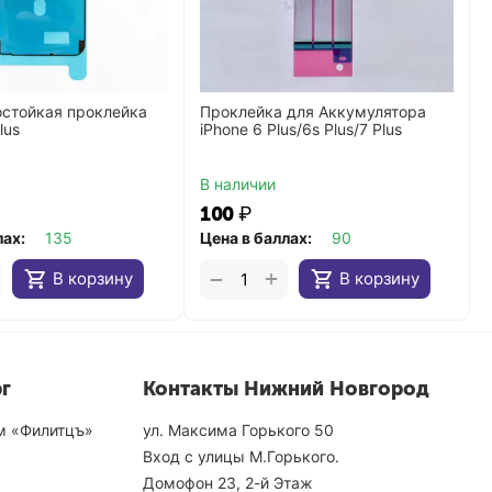
остойкая проклейка
Проклейка для Аккумулятора
lus
iPhone 6 Plus/6s Plus/7 Plus
В наличии
‍100‍
₽
лах:
135
Цена в баллах:
90
+
−
В корзину
В корзину
г
Контакты Нижний Новгород
ом «Филитцъ»
ул. Максима Горького 50
Вход с улицы М.Горького.
Домофон 23, 2-й Этаж