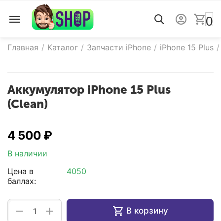
0
Главная
/
Каталог
/
Запчасти iPhone
/
iPhone 15 Plus
/
к
ому
Аккумулятор iPhone 15 Plus
к
ому
(Clean)
к
ому
4 500
₽
В наличии
к
Цена в
4050
ому
баллах:
+
−
В корзину