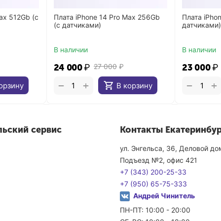
ax 512Gb (с
Плата iPhone 14 Pro Max 256Gb
Плата iPho
(с датчиками)
датчиками
В наличии
В наличии
24 000
₽
27 000
₽
23 000
₽
+
+
−
−
орзину
В корзину
льский сервис
Контакты Екатеринбур
ул. Энгельса, 36, Деловой д
Подъезд №2, офис 421
+7 (343) 200-25-33
+7 (950) 65-75-333
Андрей Чинитель
ПН-ПТ: 10:00 - 20:00