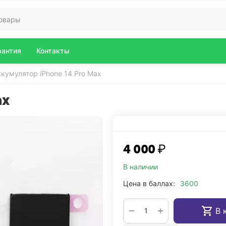
рантия
Контакты
кумулятор iPhone 14 Pro Max
ax
4 000
₽
В наличии
Цена в баллах:
3600
+
−
В 