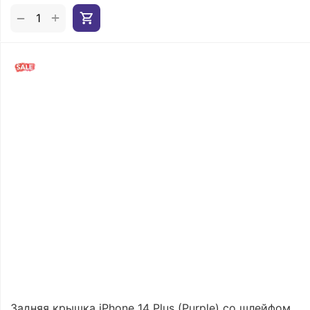
+
−
Задняя крышка iPhone 14 Plus (Purple) со шлейфом