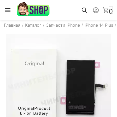
0
Главная
/
Каталог
/
Запчасти iPhone
/
iPhone 14 Plus
/