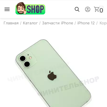
0
Главная
/
Каталог
/
Запчасти iPhone
/
iPhone 12
/
Кор