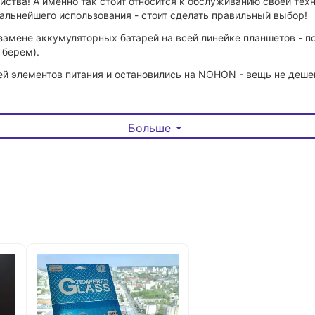
ства! А именно так стоит относится к обслуживанию своей техн
дальнейшего использования - стоит сделать правильный выбор!
 замене аккумуляторных батарей на всей линейке планшетов -
 берем).
й элементов питания и остановились на NOHON - вещь не дешев
ора устройства (Но лучше обратиться к профессионалам!).
Больше
и в Официальном магазине Производителя.