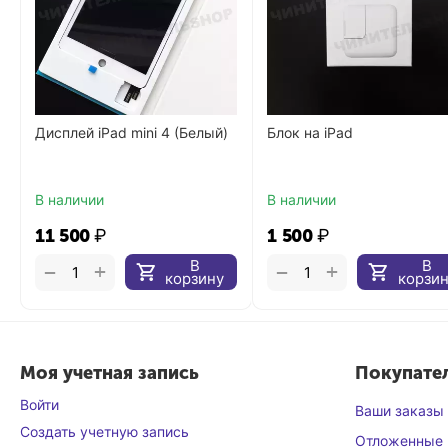
Дисплей iPad mini 4 (Белый)
Блок на iPad
В наличии
В наличии
11 500
₽
1 500
₽
В
В
+
+
−
−
корзину
корзи
Моя учетная запись
Покупате
Войти
Ваши заказы
Создать учетную запись
Отложенные