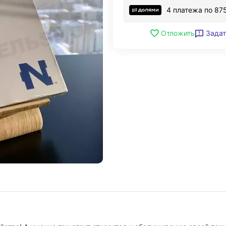
4 платежа по
87
Задат
Отложить