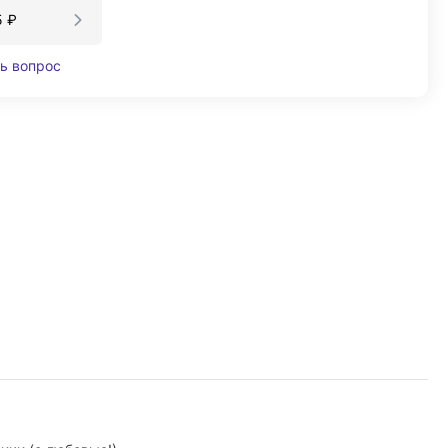
5
₽
ь вопрос