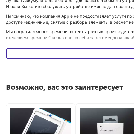
Лучшая Аккумуляторная батарея для вашего любимого устрой
И если Вы хотите обслужить устройство именно для своего 
Напоминаю, что компания Apple не предоставляет услуги по
доступе (единичные, снятые с разбора элементы в расчет не
Мы потратили много времени на тесты разных производителе
стечением времени Очень хорошо себя зарекомендовавшая!
В комплекте присутствуют Тулсы для самостоятельного разб
Плюс, ко всему прочему, наша цена является такой же как 
Возможно, вас это заинтересует