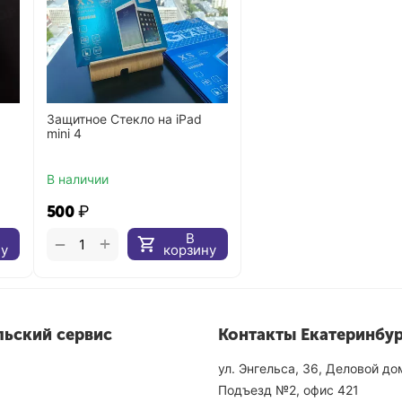
Защитное Стекло на iPad
mini 4
В наличии
‍500‍
₽
В
+
−
ну
корзину
льский сервис
Контакты Екатеринбур
ул. Энгельса, 36, Деловой д
Подъезд №2, офис 421