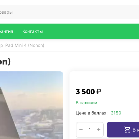
рантия
Контакты
 iPad Mini 4 (Nohon)
on)
3 500
₽
В наличии
Цена в баллах:
3150
+
−
В 