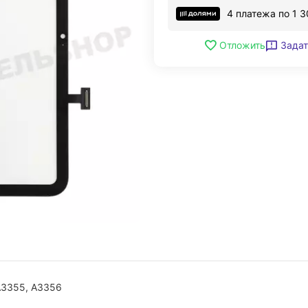
4 платежа по
1 3
Задат
Отложить
A3355, A3356