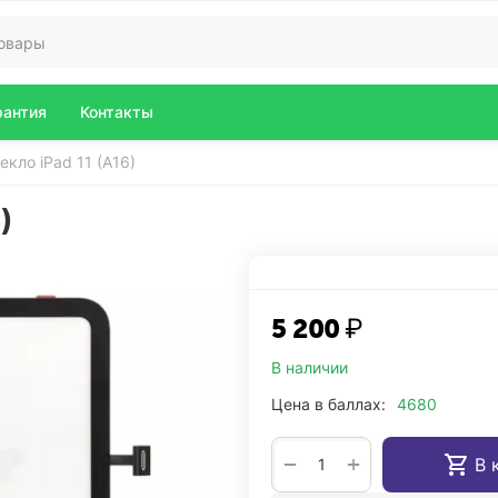
рантия
Контакты
кло iPad 11 (A16)
)
5 200
₽
В наличии
Цена в баллах:
4680
+
−
В 