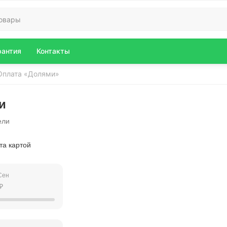
рантия
Контакты
Оплата «Долями»
и
ели
та картой
Сен
₽